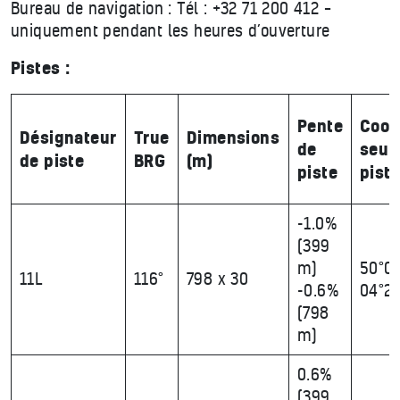
Bureau de navigation : Tél : +32 71 200 412 –
uniquement pendant les heures d’ouverture
Pistes :
Pente
Coor
Désignateur
True
Dimensions
de
seui
de piste
BRG
(m)
piste
piste
-1.0%
(399
m)
50°09
11L
116°
798 x 30
-0.6%
04°23
(798
m)
0.6%
(399