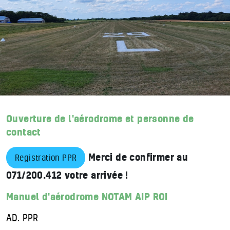
Ouverture de l'aérodrome et personne de
contact
Merci de confirmer au
Registration PPR
071/200.412 votre arrivée !
Manuel d'aérodrome
NOTAM
AIP
ROI
AD. PPR