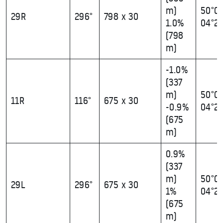
m)
50°09
29R
296°
798 x 30
1.0%
04°23
(798
m)
-1.0%
(337
m)
50°09
11R
116°
675 x 30
-0.9%
04°22
(675
m)
0.9%
(337
m)
50°09
29L
296°
675 x 30
1%
04°23
(675
m)